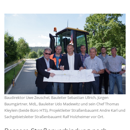
Baudirektor Uwe Zeuschel, Bauleiter Sebastian Ullrich, Jürgen
Baumgärtner, MdL, Bauleiter Udo Madewitz und sein Chef Thomas
Kleylein (beide Büro HTS), Projektleiter Straßenbauamt Andre Karl und
Sachgebietsleiter Straßenbauamt Ralf Holzheimer vor Ort.