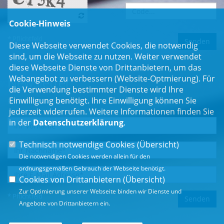
Cookie-Hinweis
* Pflichtfeld
Diese Webseite verwendet Cookies, die notwendig
sind, um die Webseite zu nutzen. Weiter verwendet
diese Webseite Dienste von Drittanbietern, um das
Webangebot zu verbessern (Website-Optmierung). Für
Newsletter
die Verwendung bestimmter Dienste wird Ihre
Einwilligung benötigt. Ihre Einwilligung können Sie
Erhalten Sie Neuigkeiten aus dem Landtag und der Region.
jederzeit widerrufen. Weitere Informationen finden Sie
in der
Datenschutzerklärung
.
Technisch notwendige Cookies (
Übersicht
)
Die notwendigen Cookies werden allein für den
ordnungsgemäßen Gebrauch der Webseite benötigt.
Cookies von Drittanbietern (
Übersicht
)
Zur Optimierung unserer Webseite binden wir Dienste und
* Pflichtfeld
Angebote von Drittanbietern ein.