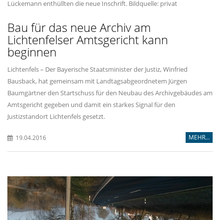
Lückemann enthüllten die neue Inschrift. Bildquelle: privat
Bau für das neue Archiv am
Lichtenfelser Amtsgericht kann
beginnen
Lichtenfels – Der Bayerische Staatsminister der Justiz, Winfried
Bausback, hat gemeinsam mit Landtagsabgeordnetem Jürgen
Baumgärtner den Startschuss für den Neubau des Archivgebäudes am
Amtsgericht gegeben und damit ein starkes Signal für den
Justizstandort Lichtenfels gesetzt.
MEHR...
19.04.2016