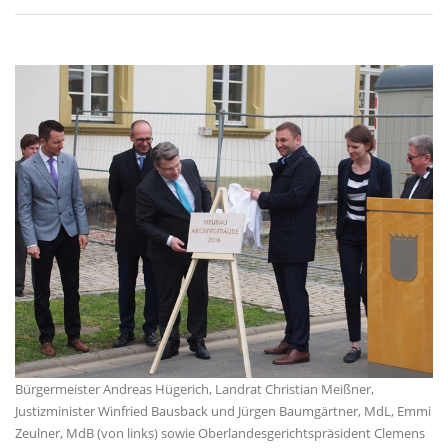
Bürgermeister Andreas Hügerich, Landrat Christian Meißner,
Justizminister Winfried Bausback und Jürgen Baumgärtner, MdL, Emmi
Zeulner, MdB (von links) sowie Oberlandesgerichtspräsident Clemens