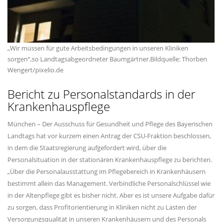
Wir müssen für gute Arbeitsbedingungen in unseren Kliniken
sorgen“,so Landtagsabgeordneter Baumgärtner.Bildquelle: Thorben
Wengert/pixelio.de
Bericht zu Personalstandards in der
Krankenhauspflege
München – Der Ausschuss für Gesundheit und Pflege des Bayerischen
Landtags hat vor kurzem einen Antrag der CSU-Fraktion beschlossen,
in dem die Staatsregierung aufgefordert wird, über die
Personalsituation in der stationären Krankenhauspflege zu berichten.
Über die Personalausstattung im Pflegebereich in Krankenhäusern
bestimmt allein das Management. Verbindliche Personalschlüssel wie
in der Altenpflege gibt es bisher nicht. Aber es ist unsere Aufgabe dafür
zu sorgen, dass Profitorientierung in Kliniken nicht zu Lasten der
Versorgungsqualität in unseren Krankenhäusern und des Personals