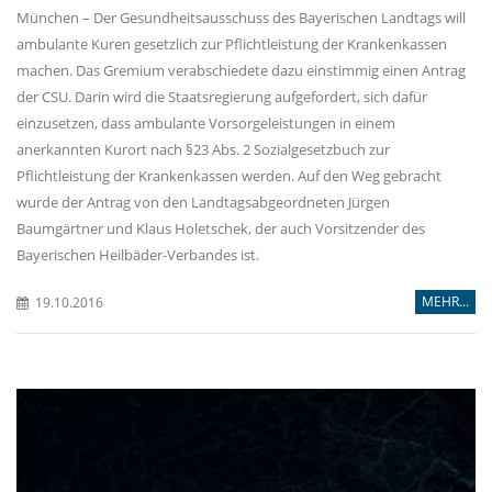
München – Der Gesundheitsausschuss des Bayerischen Landtags will
ambulante Kuren gesetzlich zur Pflichtleistung der Krankenkassen
machen. Das Gremium verabschiedete dazu einstimmig einen Antrag
der CSU. Darin wird die Staatsregierung aufgefordert, sich dafür
einzusetzen, dass ambulante Vorsorgeleistungen in einem
anerkannten Kurort nach §23 Abs. 2 Sozialgesetzbuch zur
Pflichtleistung der Krankenkassen werden. Auf den Weg gebracht
wurde der Antrag von den Landtagsabgeordneten Jürgen
Baumgärtner und Klaus Holetschek, der auch Vorsitzender des
Bayerischen Heilbäder-Verbandes ist.
MEHR...
19.10.2016