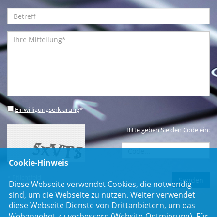
Einwilligungserklärung
*
Bitte geben Sie den Code ein:
Cookie-Hinweis
* Pflichtfeld
Diese Webseite verwendet Cookies, die notwendig
sind, um die Webseite zu nutzen. Weiter verwendet
diese Webseite Dienste von Drittanbietern, um das
Webangebot zu verbessern (Website-Optmierung). Für