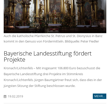
Auch die katholische Pfarrkirche St. Petrus und St. Dionysius in Banz
kommt in den Genuss von Fördermitteln. Bildquelle: Peter Fiedler
Bayerische Landesstiftung fördert
Projekte
Kronach/Lichtenfels – Mit insgesamt 106.800 Euro bezuschusst die
Bayerische Landesstiftung drei Projekte im Stimmkreis
Kronach/Lichtenfels. Jürgen Baumgärtner freut sich, dass dies in der
jüngsten Sitzung der Stiftung beschlossen wurde.
MEHR...
19.02.2019