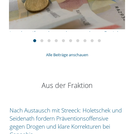
Landesstiftung bezuschusst mehrere Projekte
10.07.2026
Landtagsabgeordneter Jürgen Baumgärtner teilt mit, dass
Alle Beiträge anschauen
die Bayerische Landesstiftung fünf Projekte im Stimmkreis
bezuschusst. Dies wurde in der Sitzung des Stiftungsrates
beschlossen.
...
weiterlesen
Aus der Fraktion
Nach Austausch mit Streeck: Holetschek und
Seidenath fordern Präventionsoffensive
gegen Drogen und klare Korrekturen bei