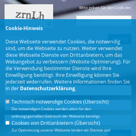
Bitte geben Sie den Code ein:
Cookie-Hinweis
* Pflichtfeld
Diese Webseite verwendet Cookies, die notwendig
sind, um die Webseite zu nutzen. Weiter verwendet
diese Webseite Dienste von Drittanbietern, um das
Webangebot zu verbessern (Website-Optmierung). Für
Newsletter
die Verwendung bestimmter Dienste wird Ihre
Einwilligung benötigt. Ihre Einwilligung können Sie
Erhalten Sie Neuigkeiten aus dem Landtag und der Region.
jederzeit widerrufen. Weitere Informationen finden Sie
in der
Datenschutzerklärung
.
Technisch notwendige Cookies (
Übersicht
)
Die notwendigen Cookies werden allein für den
ordnungsgemäßen Gebrauch der Webseite benötigt.
Cookies von Drittanbietern (
Übersicht
)
Zur Optimierung unserer Webseite binden wir Dienste und
* Pflichtfeld