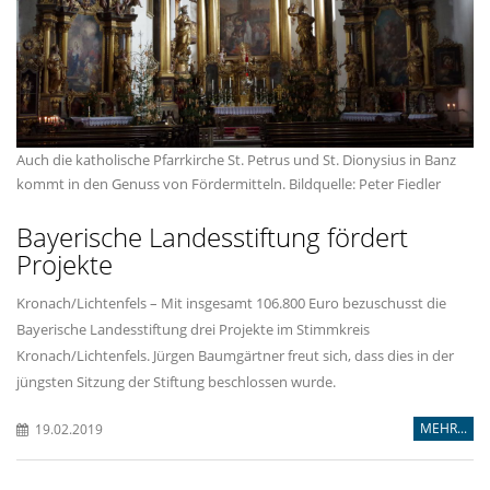
Auch die katholische Pfarrkirche St. Petrus und St. Dionysius in Banz
kommt in den Genuss von Fördermitteln. Bildquelle: Peter Fiedler
Bayerische Landesstiftung fördert
Projekte
Kronach/Lichtenfels – Mit insgesamt 106.800 Euro bezuschusst die
Bayerische Landesstiftung drei Projekte im Stimmkreis
Kronach/Lichtenfels. Jürgen Baumgärtner freut sich, dass dies in der
jüngsten Sitzung der Stiftung beschlossen wurde.
MEHR...
19.02.2019