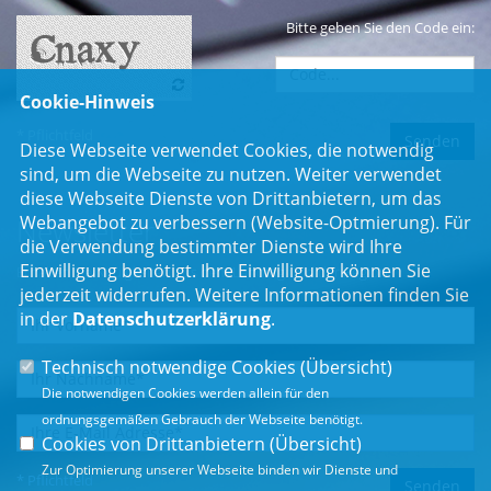
Bitte geben Sie den Code ein:
Cookie-Hinweis
* Pflichtfeld
Diese Webseite verwendet Cookies, die notwendig
sind, um die Webseite zu nutzen. Weiter verwendet
diese Webseite Dienste von Drittanbietern, um das
Webangebot zu verbessern (Website-Optmierung). Für
Newsletter
die Verwendung bestimmter Dienste wird Ihre
Einwilligung benötigt. Ihre Einwilligung können Sie
Erhalten Sie Neuigkeiten aus dem Landtag und der Region.
jederzeit widerrufen. Weitere Informationen finden Sie
in der
Datenschutzerklärung
.
Technisch notwendige Cookies (
Übersicht
)
Die notwendigen Cookies werden allein für den
ordnungsgemäßen Gebrauch der Webseite benötigt.
Cookies von Drittanbietern (
Übersicht
)
Zur Optimierung unserer Webseite binden wir Dienste und
* Pflichtfeld