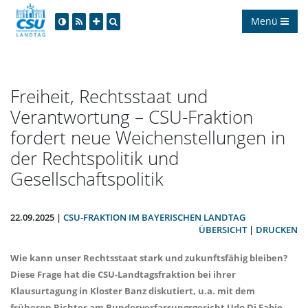
Menü
Freiheit, Rechtsstaat und
Verantwortung – CSU-Fraktion
fordert neue Weichenstellungen in
der Rechtspolitik und
Gesellschaftspolitik
22.09.2025 |
CSU-FRAKTION IM BAYERISCHEN LANDTAG
ÜBERSICHT
|
DRUCKEN
Wie kann unser Rechtsstaat stark und zukunftsfähig bleiben?
Diese Frage hat die CSU-Landtagsfraktion bei ihrer
Klausurtagung in Kloster Banz diskutiert, u.a. mit dem
früheren Richter am Bundesverfassungsgericht Udo Di Fabio.