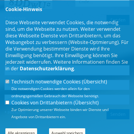
Cookie-Hinweis
* Pflichtfeld
Diese Webseite verwendet Cookies, die notwendig
sind, um die Webseite zu nutzen. Weiter verwendet
diese Webseite Dienste von Drittanbietern, um das
Webangebot zu verbessern (Website-Optmierung). Für
Newsletter
die Verwendung bestimmter Dienste wird Ihre
Einwilligung benötigt. Ihre Einwilligung können Sie
Erhalten Sie Neuigkeiten aus dem Landtag und der Region.
jederzeit widerrufen. Weitere Informationen finden Sie
in der
Datenschutzerklärung
.
Technisch notwendige Cookies (
Übersicht
)
Die notwendigen Cookies werden allein für den
ordnungsgemäßen Gebrauch der Webseite benötigt.
Cookies von Drittanbietern (
Übersicht
)
Zur Optimierung unserer Webseite binden wir Dienste und
* Pflichtfeld
Angebote von Drittanbietern ein.
Alle akzeptieren
Auswahl speichern