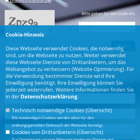
Einwilligungserklärung
*
Bitte geben Sie den Code ein:
Cookie-Hinweis
* Pflichtfeld
Diese Webseite verwendet Cookies, die notwendig
sind, um die Webseite zu nutzen. Weiter verwendet
diese Webseite Dienste von Drittanbietern, um das
Webangebot zu verbessern (Website-Optmierung). Für
Newsletter
die Verwendung bestimmter Dienste wird Ihre
Einwilligung benötigt. Ihre Einwilligung können Sie
Erhalten Sie Neuigkeiten aus dem Landtag und der Region.
jederzeit widerrufen. Weitere Informationen finden Sie
in der
Datenschutzerklärung
.
Technisch notwendige Cookies (
Übersicht
)
Die notwendigen Cookies werden allein für den
ordnungsgemäßen Gebrauch der Webseite benötigt.
Cookies von Drittanbietern (
Übersicht
)
Zur Optimierung unserer Webseite binden wir Dienste und