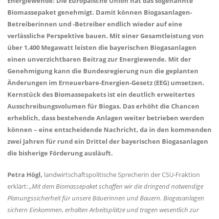
Energiewende: Die Europäische Union hat das sogenannte
Biomassepaket genehmigt. Damit können Biogasanlagen-
Betreiberinnen und -Betreiber endlich wieder auf eine
verlässliche Perspektive bauen. Mit einer Gesamtleistung von
über 1.400 Megawatt leisten die bayerischen Biogasanlagen
einen unverzichtbaren Beitrag zur Energiewende. Mit der
Genehmigung kann die Bundesregierung nun die geplanten
Änderungen im Erneuerbare-Energien-Gesetz (EEG) umsetzen.
Kernstück des Biomassepakets ist ein deutlich erweitertes
Ausschreibungsvolumen für Biogas. Das erhöht die Chancen
erheblich, dass bestehende Anlagen weiter betrieben werden
können – eine entscheidende Nachricht, da in den kommenden
zwei Jahren für rund ein Drittel der bayerischen Biogasanlagen
die bisherige Förderung ausläuft.
Petra Högl,
landwirtschaftspolitische Sprecherin der CSU-Fraktion
erklärt:
Mit dem Biomassepaket schaffen wir die dringend notwendige
Planungssicherheit für unsere Bäuerinnen und Bauern. Biogasanlagen
sichern Einkommen, erhalten Arbeitsplätze und tragen wesentlich zur