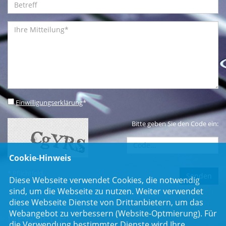
Einwilligungserklärung
*
Bitte geben Sie den Code ein:
Cookie-Hinweis
* Pflichtfeld
Diese Webseite verwendet Cookies, die notwendig
sind, um die Webseite zu nutzen. Weiter verwendet
diese Webseite Dienste von Drittanbietern, um das
Webangebot zu verbessern (Website-Optmierung). Für
Newsletter
die Verwendung bestimmter Dienste wird Ihre