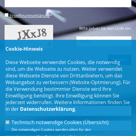
Einwilligungserklärung
*
Bitte geben Sie den Code ein:
Cookie-Hinweis
* Pflichtfeld
Diese Webseite verwendet Cookies, die notwendig
sind, um die Webseite zu nutzen. Weiter verwendet
diese Webseite Dienste von Drittanbietern, um das
Webangebot zu verbessern (Website-Optmierung). Für
Newsletter
die Verwendung bestimmter Dienste wird Ihre
Einwilligung benötigt. Ihre Einwilligung können Sie
Erhalten Sie Neuigkeiten aus dem Landtag und der Region.
jederzeit widerrufen. Weitere Informationen finden Sie
in der
Datenschutzerklärung
.
Technisch notwendige Cookies (
Übersicht
)
Die notwendigen Cookies werden allein für den