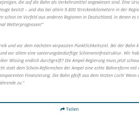
enigen, die auf die Bahn als Verkehrsmittel angewiesen sind. Eine Ursac
ge besitzt – und das bei allein 9.800 Streckenkilometern in der Regio
en schon im Vorfeld aus anderen Regionen in Deutschland, in denen es ni
nmal Wetterprognosen!“
reik und vor dem nächsten verpassten Pünktlichkeitsziel. Bei der B
n und vor allem eine sanierungsbedürftige Schieneninfrastruktur. Wir 
olker Wissing endlich durchgreift? Die Ampel-Regierung muss jetzt schaue
t statt dem Schein-Reförmchen der Ampel eine echte Bahnreform mit ei
ansparenten Finanzierung. Die Bahn pfeift aus dem letzten Loch! Wenn
ahrende zu.“
Teilen