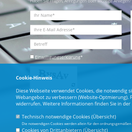
Haben Sie Fragen, Anregungen oder wichtige Anliegen? 
Einwilligungserklärung
*
Cookie-Hinweis
Diese Webseite verwendet Cookies, die notwendig si
Webangebot zu verbessern (Website-Optmierung). Für
widerrufen. Weitere Informationen finden Sie in der
* Pflichtfeld
Technisch notwendige Cookies (
Übersicht
)
Die notwendigen Cookies werden allein für den ordnungsgemäßen 
Cookies von Drittanbietern (
Übersicht
)