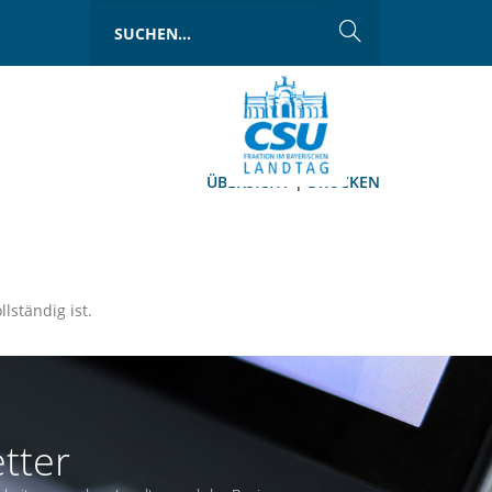
ÜBERSICHT
|
DRUCKEN
llständig ist.
tter