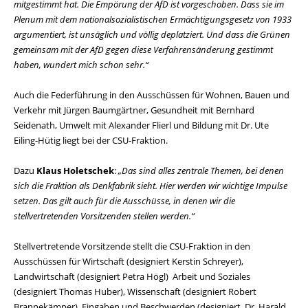
mitgestimmt hat. Die Empörung der AfD ist vorgeschoben. Dass sie im
Plenum mit dem nationalsozialistischen Ermächtigungsgesetz von 1933
argumentiert, ist unsäglich und völlig deplatziert. Und dass die Grünen
gemeinsam mit der AfD gegen diese Verfahrensänderung gestimmt
haben, wundert mich schon sehr.“
Auch die Federführung in den Ausschüssen für Wohnen, Bauen und
Verkehr mit Jürgen Baumgärtner, Gesundheit mit Bernhard
Seidenath, Umwelt mit Alexander Flierl und Bildung mit Dr. Ute
Eiling-Hütig liegt bei der CSU-Fraktion.
Dazu
Klaus Holetschek
:
Das sind alles zentrale Themen, bei denen
sich die Fraktion als Denkfabrik sieht. Hier werden wir wichtige Impulse
setzen. Das gilt auch für die Ausschüsse, in denen wir die
stellvertretenden Vorsitzenden stellen werden.“
Stellvertretende Vorsitzende stellt die CSU-Fraktion in den
Ausschüssen für Wirtschaft (designiert Kerstin Schreyer),
Landwirtschaft (designiert Petra Högl) Arbeit und Soziales
(designiert Thomas Huber), Wissenschaft (designiert Robert
Brannekämper), Eingaben und Beschwerden (designiert Dr. Harald