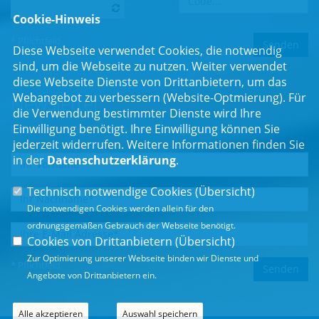
Cookie-Hinweis
* Pflichtfeld
Diese Webseite verwendet Cookies, die notwendig
sind, um die Webseite zu nutzen. Weiter verwendet
diese Webseite Dienste von Drittanbietern, um das
Webangebot zu verbessern (Website-Optmierung). Für
Newsletter
die Verwendung bestimmter Dienste wird Ihre
Einwilligung benötigt. Ihre Einwilligung können Sie
Erhalten Sie Neuigkeiten aus dem Landtag und der Region.
jederzeit widerrufen. Weitere Informationen finden Sie
in der
Datenschutzerklärung
.
Technisch notwendige Cookies (
Übersicht
)
Die notwendigen Cookies werden allein für den
ordnungsgemäßen Gebrauch der Webseite benötigt.
Cookies von Drittanbietern (
Übersicht
)
Zur Optimierung unserer Webseite binden wir Dienste und
* Pflichtfeld
Angebote von Drittanbietern ein.
Alle akzeptieren
Auswahl speichern